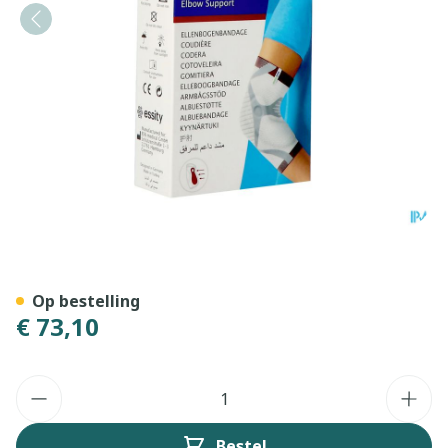
Actimove Epimotion M
Op bestelling
€ 73,10
Aantal
Bestel