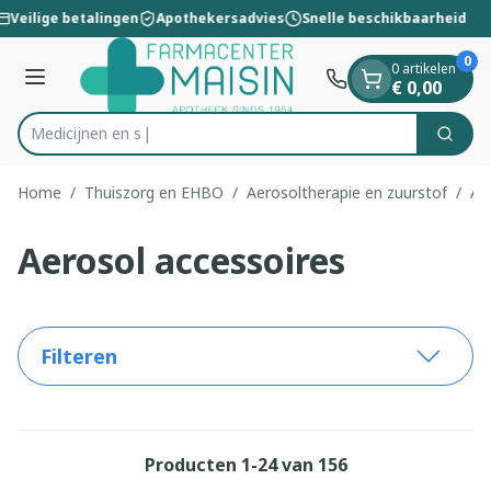
Dia 1 van 1
Ga naar de inhoud
Veilige betalingen
Apothekersadvies
Snelle beschikbaarheid
0
0 artikelen
Menu
€ 0,00
Zoek
Product, merk, categorie...
Home
/
Thuiszorg en EHBO
/
Aerosoltherapie en zuurstof
/
Ae
Aerosol accessoires
Filteren
Producten
1
-
24
van
156