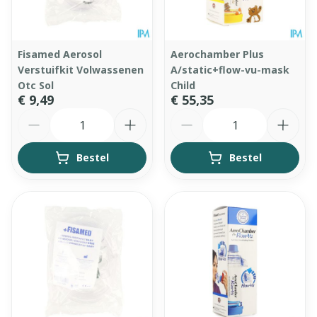
Fisamed Aerosol
Aerochamber Plus
Verstuifkit Volwassenen
A/static+flow-vu-mask
Otc Sol
Child
€ 9,49
€ 55,35
Aantal
Aantal
Bestel
Bestel