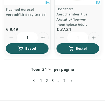
Hospithera
Fisamed Aerosol
Aerochamber Plus
Verstuifkit Baby Otc Sol
A/static+flow-vu-
mouthpiece Adult
€ 9,49
€ 37,24
Aantal
Aantal
Bestel
Bestel
Toon
per pagina
Pagina's
U lees momenteel pagina
Pagina
Pagina
Pagina
1
2
3
...
7