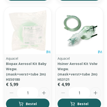
Aquacel
Aquacel
Biopax Aerosol Kit Baby
Hsiner Aerosol Kit Volw
Wegw.
Wegw.
(mask+verst+tube 2m)
(mask+verst+tube 2m)
HS50180
HS3121
€ 5,99
€ 4,99
Aantal
Aantal
Bestel
Bestel