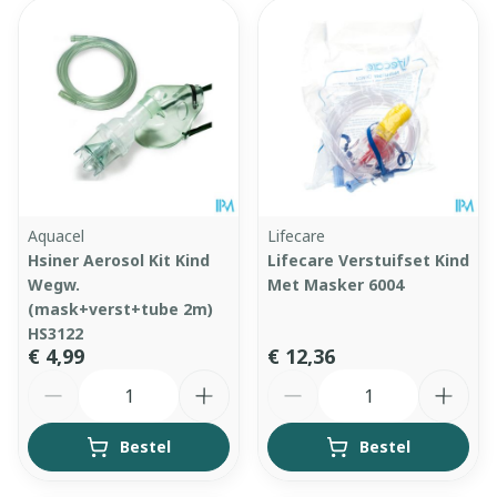
Aquacel
Lifecare
Hsiner Aerosol Kit Kind
Lifecare Verstuifset Kind
Wegw.
Met Masker 6004
(mask+verst+tube 2m)
HS3122
€ 4,99
€ 12,36
Aantal
Aantal
Bestel
Bestel