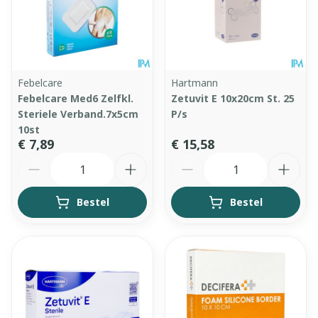
Febelcare
Hartmann
Febelcare Med6 Zelfkl.
Zetuvit E 10x20cm St. 25
Steriele Verband.7x5cm
P/s
10st
€ 7,89
€ 15,58
Aantal
Aantal
Bestel
Bestel