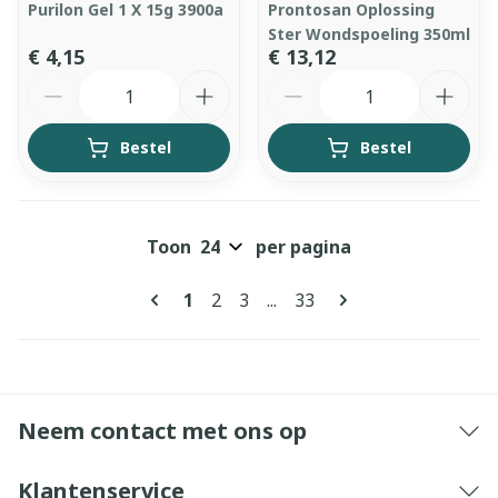
Purilon Gel 1 X 15g 3900a
Prontosan Oplossing
Ster Wondspoeling 350ml
€ 4,15
€ 13,12
Aantal
Aantal
Bestel
Bestel
Toon
per pagina
Pagina's
U lees momenteel pagina
Pagina
Pagina
Pagina
1
2
3
...
33
Neem contact met ons op
Klantenservice