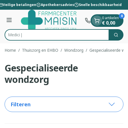
Dia 1 van 1
Ga naar de inhoud
Veilige betalingen
Apothekersadvies
Snelle beschikbaarheid
0
0 artikelen
Menu
€ 0,00
Zoek
Product, merk, categorie...
Home
/
Thuiszorg en EHBO
/
Wondzorg
/
Gespecialiseerde w
Gespecialiseerde
wondzorg
Filteren