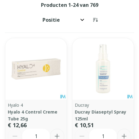
Producten
1
-
24
van
769
Sorteer op:
Hyalo 4
Ducray
Hyalo 4 Control Creme
Ducray Diaseptyl Spray
Tube 25g
125ml
€ 12,66
€ 10,51
Aantal
Aantal