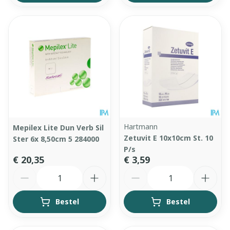
Hartmann
Mepilex Lite Dun Verb Sil
Zetuvit E 10x10cm St. 10
Ster 6x 8,50cm 5 284000
P/s
€ 20,35
€ 3,59
Aantal
Aantal
Bestel
Bestel