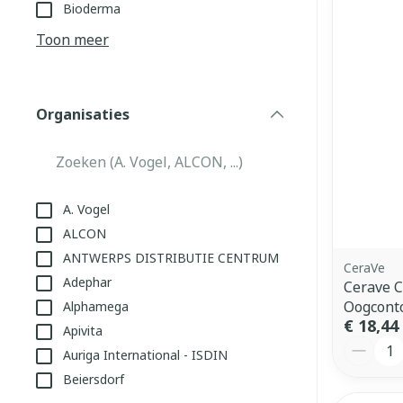
Aerosol toeste
kloven
Tabletten
Bioderma
Aerosol access
Blaren
Creme, gel en 
Toon meer
Zuurstof
Eelt
Eksteroog - li
Ademhalingss
Organisaties
Toon meer
filter
Spieren en g
Specifiek vo
A. Vogel
Naalden en s
ALCON
Lichaamsverzo
ANTWERPS DISTRIBUTIE CENTRUM
Infecties
Spuiten
CeraVe
Deodorant
Adephar
Cerave 
Oplossing voor
Gezichtsverzo
Oogcont
Alphamega
Naalden
Luizen
€ 18,44
Apivita
Aantal
Naalden voor 
Auriga International - ISDIN
- pennaalden
Beiersdorf
Diagnostica