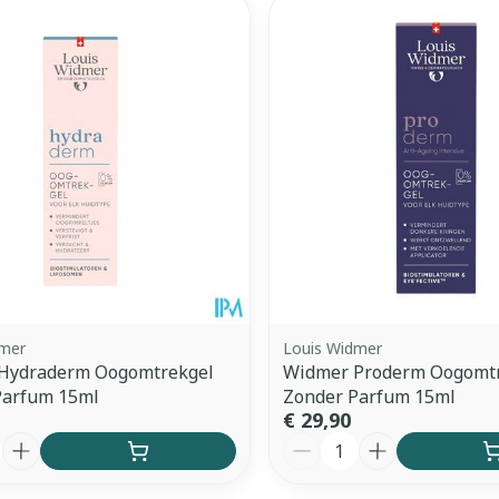
Enkel en vo
Toon meer
ddelen
Haar
orging
Supplementen
Insectenw
middelen
n
Mondmaskers
issen
 -
uid
d
dmer
Louis Widmer
Hydraderm Oogomtrekgel
Widmer Proderm Oogomt
Parfum 15ml
Zonder Parfum 15ml
Zelfbruiner
Scheren
€ 29,90
Aantal