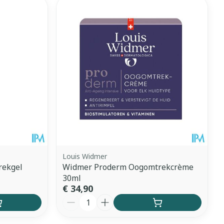
et
geneesmiddelen
erende
Parfums en
geurproducten
Louis Widmer
rekgel
Widmer Proderm Oogomtrekcrème
30ml
CBD
€ 34,90
Aantal