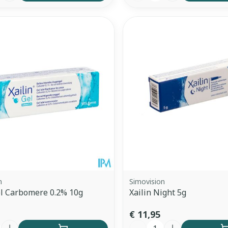
n
Simovision
el Carbomere 0.2% 10g
Xailin Night 5g
€ 11,95
Aantal