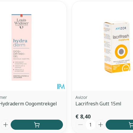
dmer
Avizor
Hydraderm Oogomtrekgel
Lacrifresh Gutt 15ml
€ 8,40
Aantal