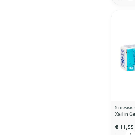
Simovisio
Xailin G
€ 11,95
Aantal