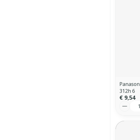
Panasoni
312h 6
€ 9,54
Aantal