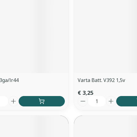
ddelen
Haar
orging
Supplementen
Insectenw
middelen
n
Mondmaskers
issen
 -
uid
d
3ga/lr44
Varta Batt. V392 1,5v
€ 3,25
Aantal
Zelfbruiner
Scheren