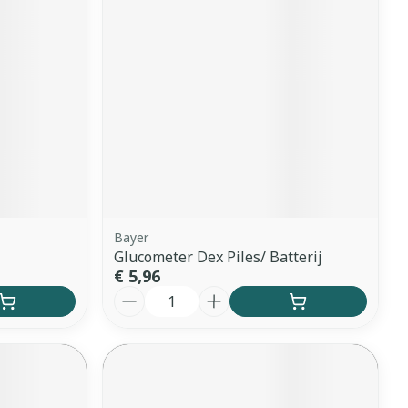
erende
Parfums en
geurproducten
Bayer
Glucometer Dex Piles/ Batterij
€ 5,96
Aantal
CBD