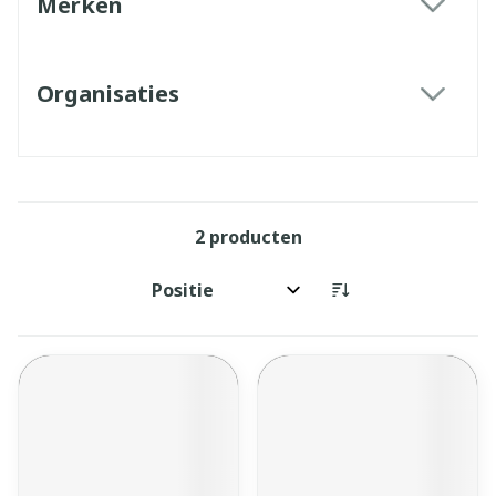
Merken
filter
Organisaties
filter
2
producten
Sorteer op: