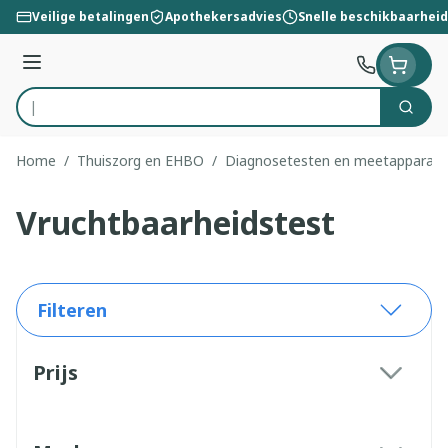
Ga naar de inhoud
Veilige betalingen
Apothekersadvies
Snelle beschikbaarheid
Menu
Zoek
Product, merk, categorie...
Home
/
Thuiszorg en EHBO
/
Diagnosetesten en meetapparatu
Vruchtbaarheidstest
Filteren
Doorgaan naar productlijst
Prijs
filter