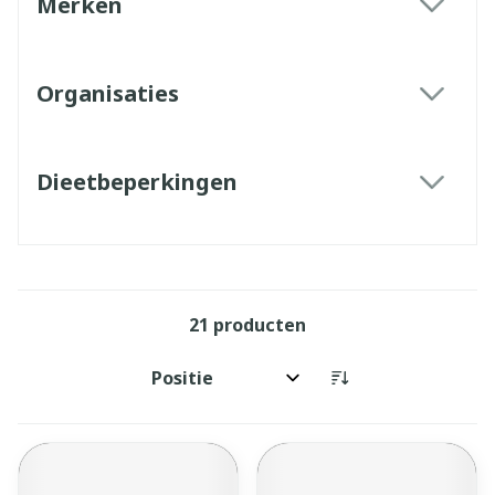
Merken
filter
Organisaties
filter
Dieetbeperkingen
filter
21
producten
Sorteer op: