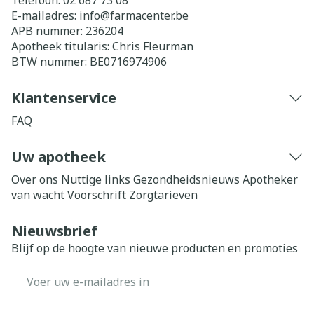
Telefoon:
02 687 73 08
E-mailadres:
info@
farmacenter.be
APB nummer:
236204
Apotheek titularis:
Chris Fleurman
BTW nummer:
BE0716974906
Klantenservice
FAQ
Uw apotheek
Over ons
Nuttige links
Gezondheidsnieuws
Apotheker
van wacht
Voorschrift
Zorgtarieven
Nieuwsbrief
Blijf op de hoogte van nieuwe producten en promoties
E-mail adres