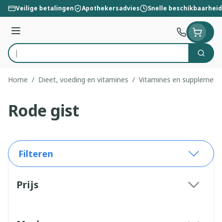
Ga naar de inhoud
Veilige betalingen
Apothekersadvies
Snelle beschikbaarheid
Menu
Zoek
Product, merk, categorie...
Home
/
Dieet, voeding en vitamines
/
Vitamines en supplement
Rode gist
Filteren
Doorgaan naar productlijst
Prijs
filter