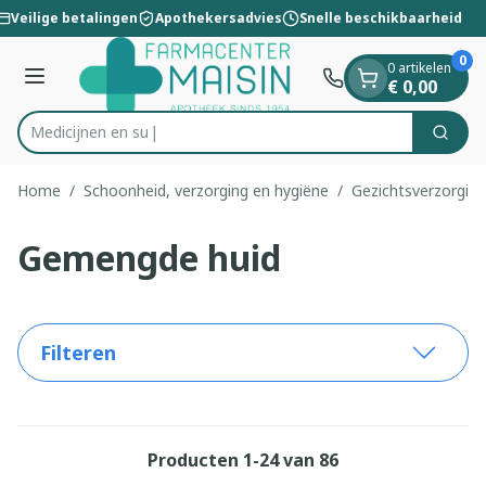
Dia 1 van 1
Ga naar de inhoud
Veilige betalingen
Apothekersadvies
Snelle beschikbaarheid
0
0 artikelen
Menu
€ 0,00
Zoek
Product, merk, categorie...
Home
/
Schoonheid, verzorging en hygiëne
/
Gezichtsverzorging
Gemengde huid
Filteren
Producten
1
-
24
van
86