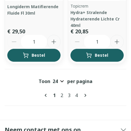
Topicrem
Longiderm Matifierende
Hydra+ Stralende
Fluide Fl 30ml
Hydraterende Lichte Cr
40ml
€ 29,50
€ 20,85
Aantal
Aantal
Bestel
Bestel
Toon
per pagina
Pagina's
U lees momenteel pagina
Pagina
Pagina
Pagina
1
2
3
4
Neem contact met ons op