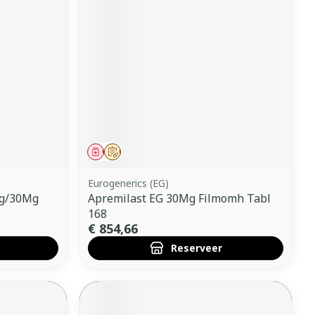
erende
Parfums en
geurproducten
Geneesmiddel
Op voorschrift
Eurogenerics (EG)
Mg/30Mg
Apremilast EG 30Mg Filmomh Tabl
168
CBD
€ 854,66
Reserveer