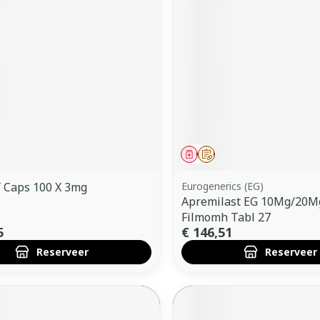
ddelen
Haar
orging
Supplementen
Insectenw
middelen
n
Mondmaskers
issen
 -
uid
d
middel
voorschrift
Geneesmiddel
Op voorschrift
 Caps 100 X 3mg
Eurogenerics (EG)
Apremilast EG 10Mg/20
Filmomh Tabl 27
Zelfbruiner
Scheren
5
€ 146,51
Reserveer
Reserveer