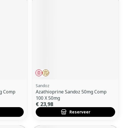
Geneesmiddel
Op voorschrift
Sandoz
mg Comp
Azathioprine Sandoz 50mg Comp
100 X 50mg
€ 23,98
Reserveer