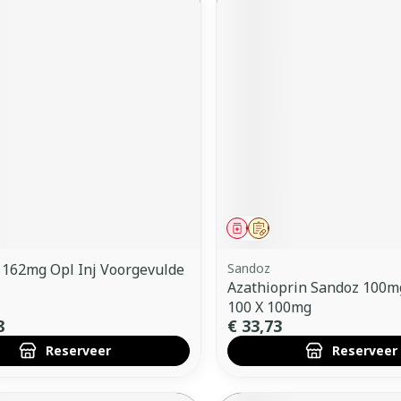
middel
voorschrift
Geneesmiddel
Op voorschrift
162mg Opl Inj Voorgevulde
Sandoz
Azathioprin Sandoz 100
100 X 100mg
8
€ 33,73
Reserveer
Reserveer