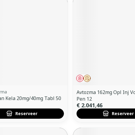
middel
voorschrift
Geneesmiddel
Op voorschrift
arma
Avtozma 162mg Opl Inj V
an Kela 20mg/40mg Tabl 50
Pen 12
€ 2.041,46
Reserveer
Reserveer