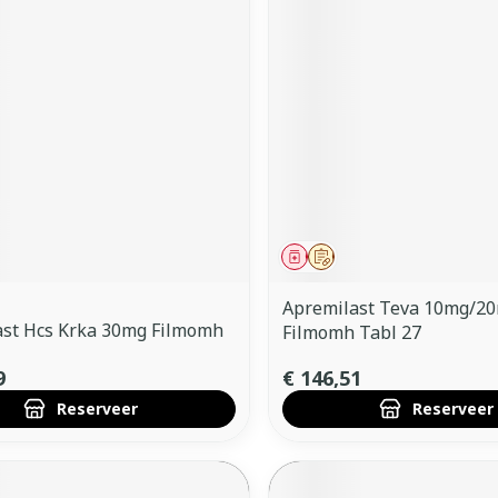
middel
voorschrift
Geneesmiddel
Op voorschrift
Apremilast Teva 10mg/2
ast Hcs Krka 30mg Filmomh
Filmomh Tabl 27
9
€ 146,51
Reserveer
Reserveer