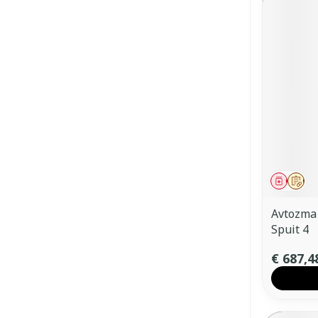
Genees
Op 
Avtozma 
Spuit 4
€ 687,4