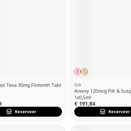
middel
voorschrift
Geneesmiddel
Op voorschrift
ast Teva 30mg Filmomh Tabl
Gsk
Arexvy 120mcg Pdr & Susp 
1x0,5ml
9
€ 191,84
Reserveer
Reserveer