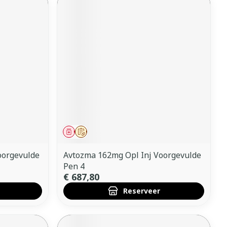
Geneesmiddel
Op voorschrift
oorgevulde
Avtozma 162mg Opl Inj Voorgevulde
Pen 4
€ 687,80
Reserveer