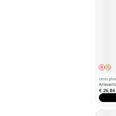
Genees
Op 
ceres ph
Arlevert
€ 26,84