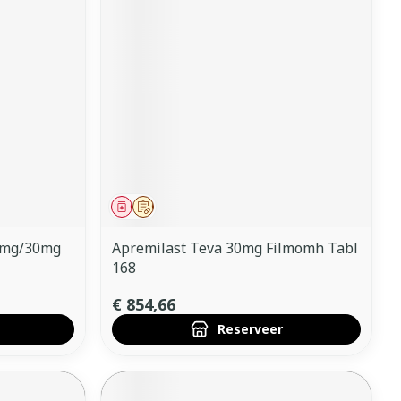
Geneesmiddel
Op voorschrift
0mg/30mg
Apremilast Teva 30mg Filmomh Tabl
168
€ 854,66
Reserveer