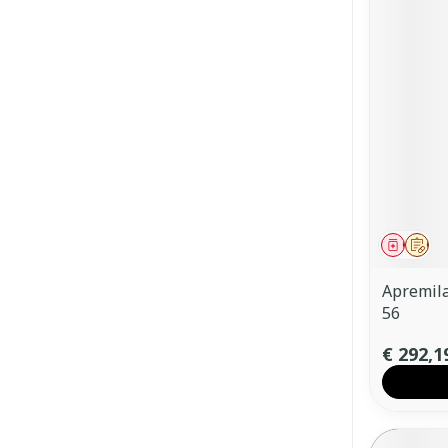
Genees
Op 
Apremil
56
€ 292,1