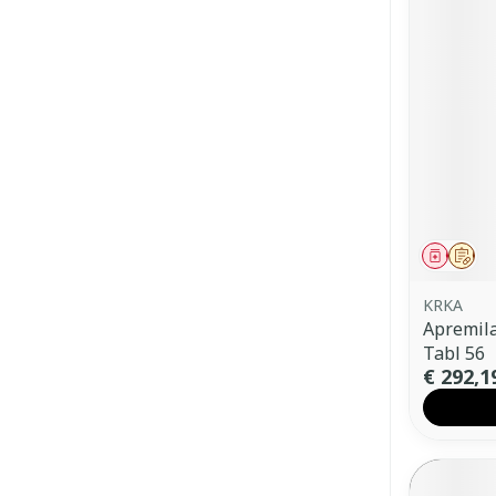
Genees
Op 
KRKA
Apremil
Tabl 56
€ 292,1