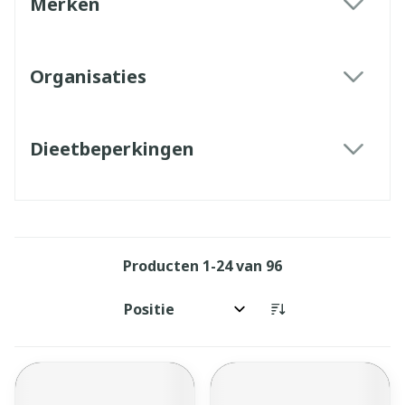
Merken
filter
Organisaties
filter
Dieetbeperkingen
filter
Producten
1
-
24
van
96
Sorteer op: