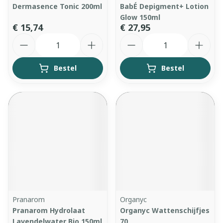
Dermasence Tonic 200ml
BabÉ Depigment+ Lotion
Glow 150ml
€ 15,74
€ 27,95
Aantal
Aantal
Bestel
Bestel
Pranarom
Organyc
Pranarom Hydrolaat
Organyc Wattenschijfjes
Lavendelwater Bio 150ml
70