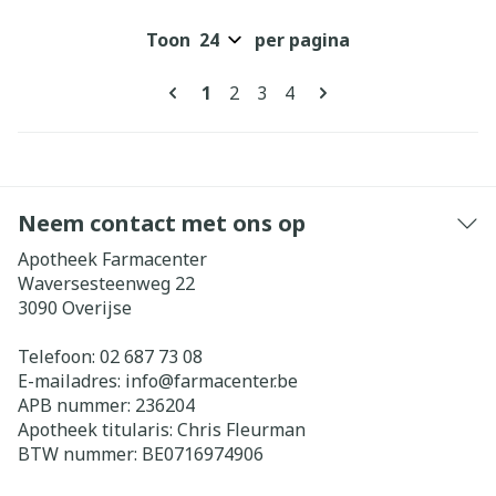
Toon
per pagina
Pagina's
U lees momenteel pagina
Pagina
Pagina
Pagina
1
2
3
4
Neem contact met ons op
Apotheek Farmacenter
Waversesteenweg 22
3090
Overijse
Telefoon:
02 687 73 08
E-mailadres:
info@
farmacenter.be
APB nummer:
236204
Apotheek titularis:
Chris Fleurman
BTW nummer:
BE0716974906