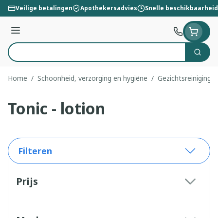
Ga naar de inhoud
Veilige betalingen
Apothekersadvies
Snelle beschikbaarheid
Menu
Zoek
Product, merk, categorie...
Home
/
Schoonheid, verzorging en hygiëne
/
Gezichtsreiniging 
Tonic - lotion
Filteren
Doorgaan naar productlijst
Prijs
filter