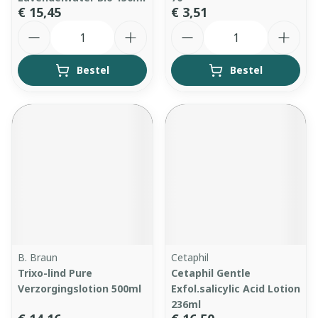
€ 15,45
€ 3,51
Aantal
Aantal
Bestel
Bestel
B. Braun
Cetaphil
Trixo-lind Pure
Cetaphil Gentle
Verzorgingslotion 500ml
Exfol.salicylic Acid Lotion
236ml