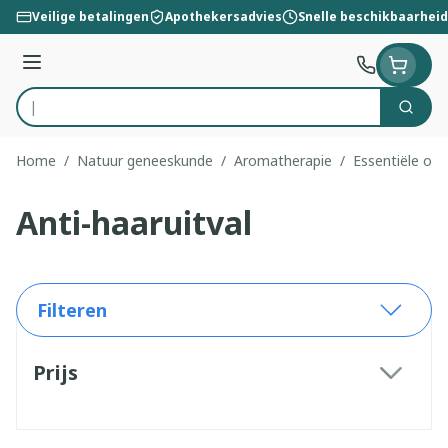
Ga naar de inhoud
Veilige betalingen
Apothekersadvies
Snelle beschikbaarheid
Menu
Zoek
Product, merk, categorie...
Home
/
Natuur geneeskunde
/
Aromatherapie
/
Essentiële olië
Anti-haaruitval
Filteren
Doorgaan naar productlijst
Prijs
filter