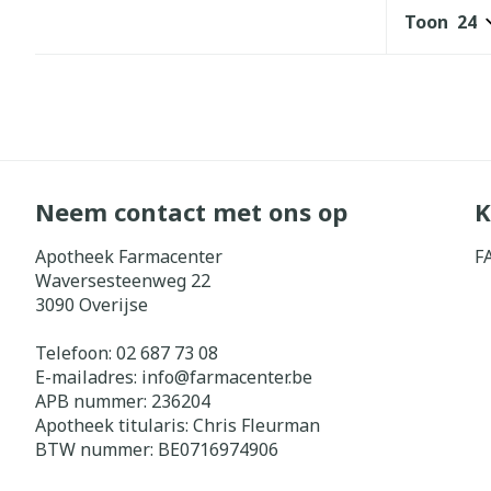
Toon
Diergeneesmi
Gezichtsverz
Pillendozen e
Pigmentstoorn
accessoires
Gevoelige huid
geïrriteerde h
Gemengde hui
Neem contact met ons op
K
Doffe huid
Apotheek Farmacenter
F
Toon meer
Waversesteenweg 22
3090
Overijse
Telefoon:
02 687 73 08
Snurken
E-mailadres:
info@
farmacenter.be
APB nummer:
236204
Apotheek titularis:
Chris Fleurman
BTW nummer:
BE0716974906