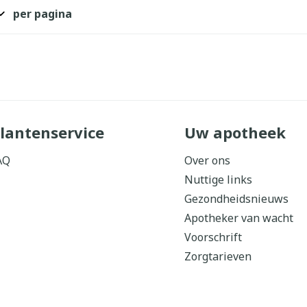
per pagina
ddelen
Haar
orging
Supplementen
Insectenw
middelen
n
Mondmaskers
issen
 -
uid
d
lantenservice
Uw apotheek
AQ
Over ons
Nuttige links
Gezondheidsnieuws
Apotheker van wacht
Zelfbruiner
Scheren
Voorschrift
Zorgtarieven