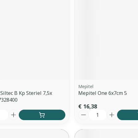
ddelen
Haar
orging
Supplementen
Insectenw
middelen
n
Mondmaskers
issen
 -
uid
d
Mepitel
Siltec B Kp Steriel 7,5x
Mepitel One 6x7cm 5
Zelfbruiner
Scheren
7328400
€ 16,38
Aantal