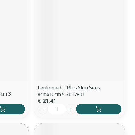
Leukomed T Plus Skin Sens.
5cm 3
8cmx10cm 5 7617801
€ 21,41
Aantal