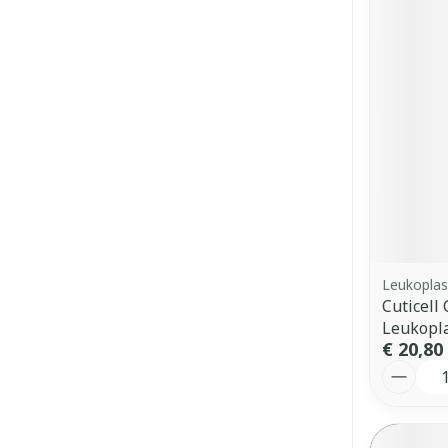
Leukoplas
Cuticell
Leukopl
€ 20,80
Aantal