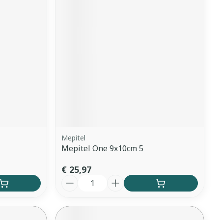
erende
Parfums en
geurproducten
Mepitel
Mepitel One 9x10cm 5
CBD
€ 25,97
Aantal