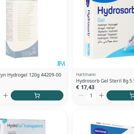
Enkel en vo
Toon meer
ddelen
Haar
orging
Supplementen
Insectenw
middelen
n
Mondmaskers
issen
 -
uid
d
yn Hydrogel 120g 44209-00
Hartmann
Hydrosorb Gel Steril 8g 5
€ 17,43
Aantal
Zelfbruiner
Scheren