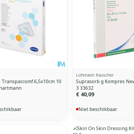
Lohmann Rauscher
 Transpar.comf.6,5x10cm 10
Suprasorb g Kompres Ne
hartmann
3 33632
€ 40,09
schikbaar
Niet beschikbaar