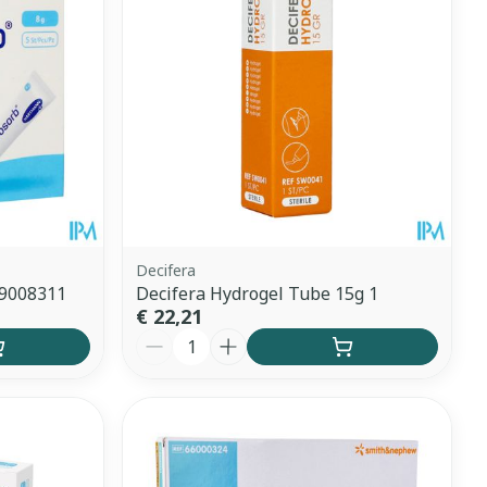
et
geneesmiddelen
erende
Parfums en
geurproducten
Decifera
 9008311
Decifera Hydrogel Tube 15g 1
€ 22,21
Aantal
CBD