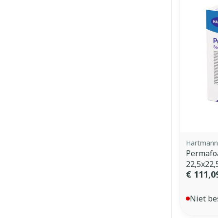
Hartmann
Permafoa
22,5x22,
€ 111,0
Niet be