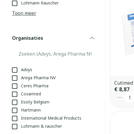
Aerosol toeste
kloven
Tabletten
Lohmann Rauscher
Aerosol access
Blaren
Creme, gel en 
Toon meer
Zuurstof
Eelt
Eksteroog - li
Ademhalingss
Organisaties
Toon meer
filter
Spieren en g
Specifiek vo
Advys
Naalden en s
Arega Pharma NV
Lichaamsverzo
Cutimed 
Ceres Pharma
Infecties
Spuiten
€ 8,87
Deodorant
Covarmed
Aantal
Oplossing voor
Gezichtsverzo
Essity Belgium
Naalden
Luizen
Hartmann
Naalden voor 
International Medical Products
- pennaalden
Lohmann & rauscher
Diagnostica