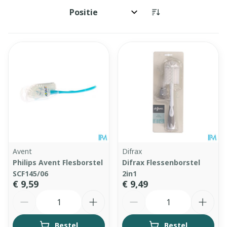
Sorteer op:
Avent
Difrax
Philips Avent Flesborstel
Difrax Flessenborstel
SCF145/06
2in1
€ 9,59
€ 9,49
Aantal
Aantal
Bestel
Bestel