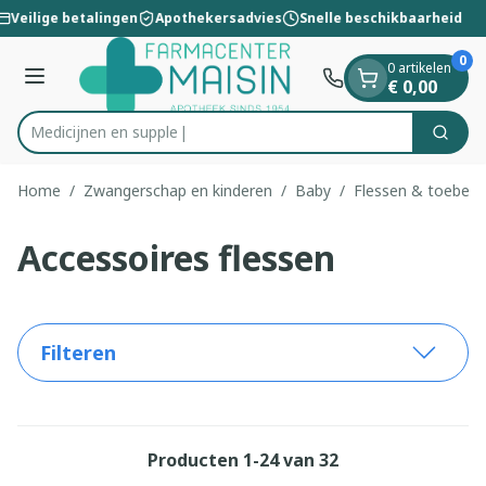
Dia 1 van 1
Ga naar de inhoud
Veilige betalingen
Apothekersadvies
Snelle beschikbaarheid
0
0 artikelen
Menu
€ 0,00
Medic
Zoek
Product, merk, categorie...
Home
/
Zwangerschap en kinderen
/
Baby
/
Flessen & toebeh
Accessoires flessen
Filteren
Producten
1
-
24
van
32