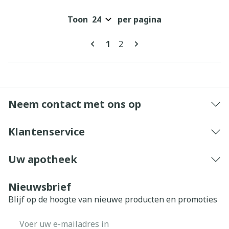
Toon
per pagina
Pagina's
U lees momenteel pagina
Pagina
1
2
Neem contact met ons op
Klantenservice
Uw apotheek
Nieuwsbrief
Blijf op de hoogte van nieuwe producten en promoties
E-mail adres