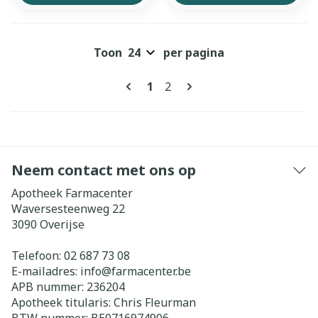
Toon
per pagina
Pagina's
U lees momenteel pagina
Pagina
1
2
Neem contact met ons op
Apotheek Farmacenter
Waversesteenweg 22
3090
Overijse
Telefoon:
02 687 73 08
E-mailadres:
info@
farmacenter.be
APB nummer:
236204
Apotheek titularis:
Chris Fleurman