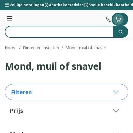
Ga naar de inhoud
Veilige betalingen
Apothekersadvies
Snelle beschikbaarheid
Menu
Zoek
Product, merk, categorie...
Home
/
Dieren en insecten
/
Mond, muil of snavel
Mond, muil of snavel
Filteren
Doorgaan naar productlijst
Prijs
filter