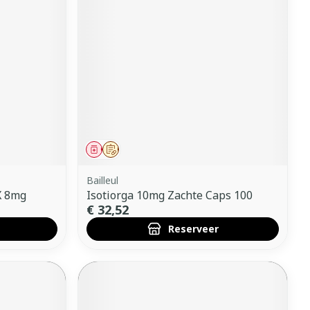
Geneesmiddel
Op voorschrift
Bailleul
X 8mg
Isotiorga 10mg Zachte Caps 100
€ 32,52
Reserveer