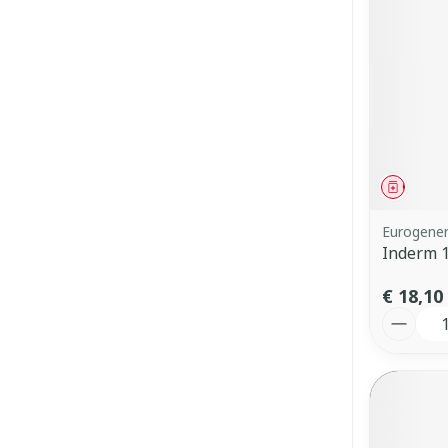
Genees
Eurogener
Inderm 
€ 18,10
Aantal