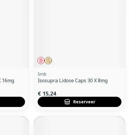
Geneesmiddel
Op voorschrift
Smb
X 16mg
Isosupra Lidose Caps 30 X 8mg
€ 15,24
Reserveer