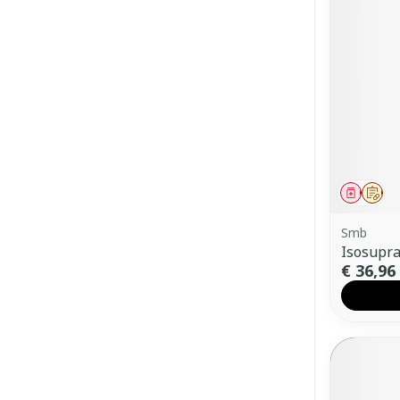
Genees
Op 
Smb
Isosupra
€ 36,96