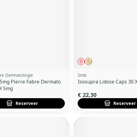
middel
voorschrift
Geneesmiddel
Op voorschrift
bre Dermatologie
Smb
 5mg Pierre Fabre Dermato
Isosupra Lidose Caps 30 
 X 5mg
€ 22,30
Reserveer
Reserveer