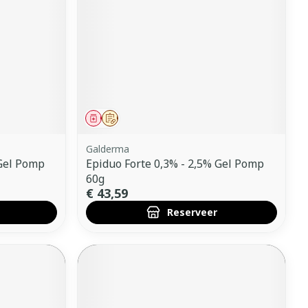
erende
Parfums en
geurproducten
Geneesmiddel
Op voorschrift
Galderma
 Gel Pomp
Epiduo Forte 0,3% - 2,5% Gel Pomp
60g
€ 43,59
Reserveer
CBD