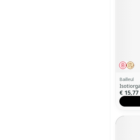
Genees
Op 
Bailleul
Isotiorg
€ 15,77