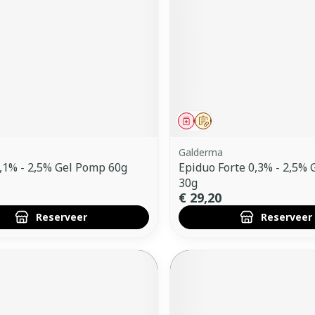
ddelen
Haar
orging
Supplementen
Insectenw
middelen
n
Mondmaskers
issen
 -
uid
d
middel
voorschrift
Geneesmiddel
Op voorschrift
Galderma
,1% - 2,5% Gel Pomp 60g
Epiduo Forte 0,3% - 2,5%
30g
€ 29,20
Reserveer
Reserveer
Zelfbruiner
Scheren