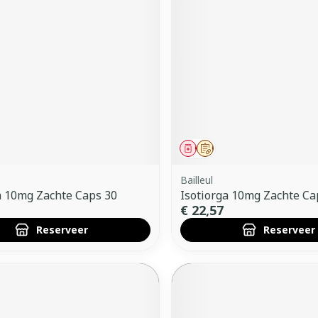
middel
voorschrift
Geneesmiddel
Op voorschrift
Bailleul
a 10mg Zachte Caps 30
Isotiorga 10mg Zachte Ca
€ 22,57
Reserveer
Reserveer