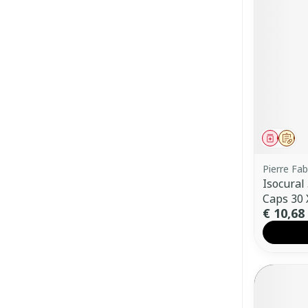
Genees
Op 
Pierre Fa
Isocural
Caps 30
€ 10,68