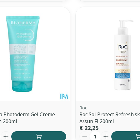
Roc
a Photoderm Gel Creme
Roc Sol Protect Refresh.s
n 200ml
A/sun Fl 200ml
€ 22,25
Aantal