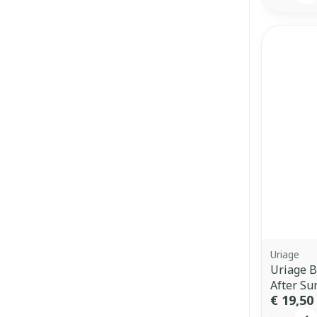
Uriage
Uriage B
After Su
€ 19,50
Aantal