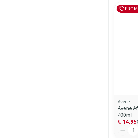
PROM
Avene
Avene Af
400ml
€ 14,95
Aantal