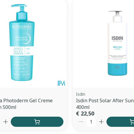
Enkel en vo
Toon meer
ddelen
Haar
orging
Supplementen
Insectenw
middelen
n
Mondmaskers
issen
 -
uid
d
Isdin
a Photoderm Gel Creme
Isdin Post Solar After Sun
n 500ml
400ml
Zelfbruiner
Scheren
€ 22,50
Aantal