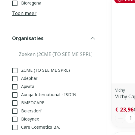
Aerosol toeste
kloven
Tabletten
Bioregena
Aerosol access
Blaren
Creme, gel en 
Toon meer
Zuurstof
Eelt
Eksteroog - li
Ademhalingss
Organisaties
Toon meer
filter
Spieren en g
Specifiek vo
2CME (TO SEE ME SPRL)
Naalden en s
Adephar
Lichaamsverzo
Apivita
Infecties
Spuiten
Vichy
Deodorant
Auriga International - ISDIN
Vichy Ca
Oplossing voor
Gezichtsverzo
BMEDCARE
Naalden
Luizen
€ 23,96
Beiersdorf
Aantal
Naalden voor 
Biosynex
- pennaalden
Care Cosmetics B.V.
Diagnostica