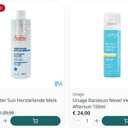
O
Uriage
ter Sun Herstellende Melk
Uriage Bariesun Nevel V
Aftersun 150ml
€ 24,00
€ 29,90
Aantal