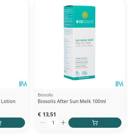
et
geneesmiddelen
erende
Parfums en
geurproducten
Biosolis
 Lotion
Biosolis After Sun Melk 100ml
CBD
€ 13,51
Aantal