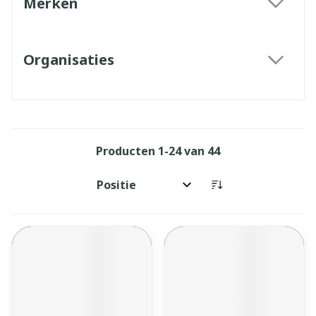
Merken
filter
Organisaties
filter
Producten
1
-
24
van
44
Sorteer op: