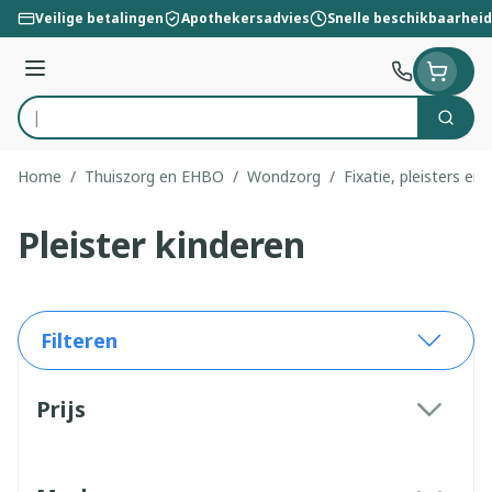
Ga naar de inhoud
Veilige betalingen
Apothekersadvies
Snelle beschikbaarheid
Menu
Zoek
Product, merk, categorie...
Home
/
Thuiszorg en EHBO
/
Wondzorg
/
Fixatie, pleisters en 
Pleister kinderen
Filteren
Doorgaan naar productlijst
Prijs
filter