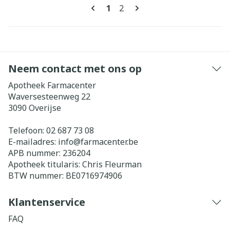
Pagina's
U lees momenteel pagina
Pagina
1
2
Neem contact met ons op
Apotheek Farmacenter
Waversesteenweg 22
3090
Overijse
Telefoon:
02 687 73 08
E-mailadres:
info@
farmacenter.be
APB nummer:
236204
Apotheek titularis:
Chris Fleurman
BTW nummer:
BE0716974906
Klantenservice
FAQ