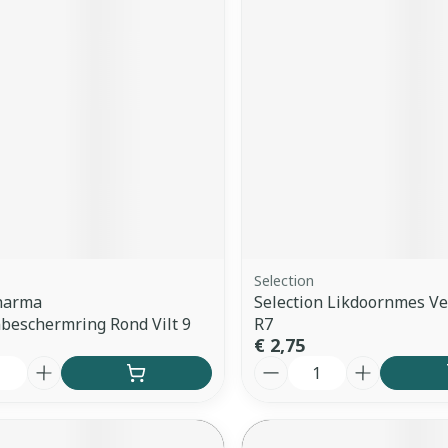
ddelen
Haar
orging
Supplementen
Insectenw
middelen
n
Mondmaskers
issen
 -
uid
d
Selection
Pharma
Selection Likdoornmes V
Zelfbruiner
Scheren
beschermring Rond Vilt 9
R7
€ 2,75
Aantal