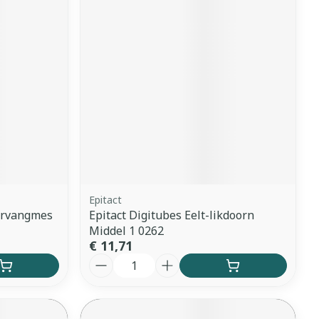
erende
Parfums en
geurproducten
Epitact
ervangmes
Epitact Digitubes Eelt-likdoorn
CBD
Middel 1 0262
€ 11,71
Aantal