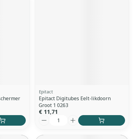
Epitact
schermer
Epitact Digitubes Eelt-likdoorn
Groot 1 0263
€ 11,71
Aantal