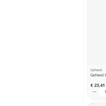
Gehwol
Gehwol C
€ 23,41
Aantal