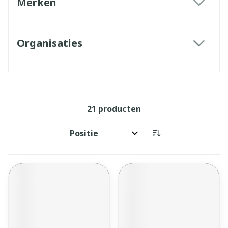
Merken
filter
Organisaties
filter
21
producten
Sorteer op: