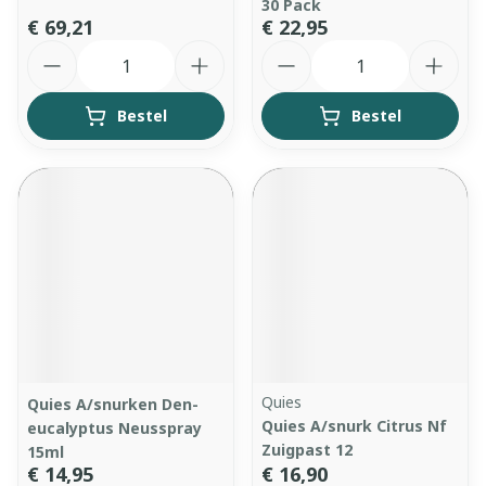
30 Pack
€ 69,21
€ 22,95
Aantal
Aantal
Bestel
Bestel
Quies
Quies A/snurken Den-
Quies A/snurk Citrus Nf
eucalyptus Neusspray
Zuigpast 12
15ml
€ 14,95
€ 16,90