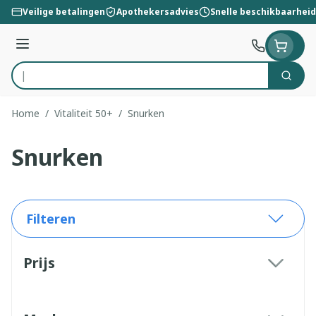
Ga naar de inhoud
Veilige betalingen
Apothekersadvies
Snelle beschikbaarheid
Menu
Zoek
Product, merk, categorie...
Home
/
Vitaliteit 50+
/
Snurken
Snurken
Filteren
Doorgaan naar productlijst
Prijs
filter