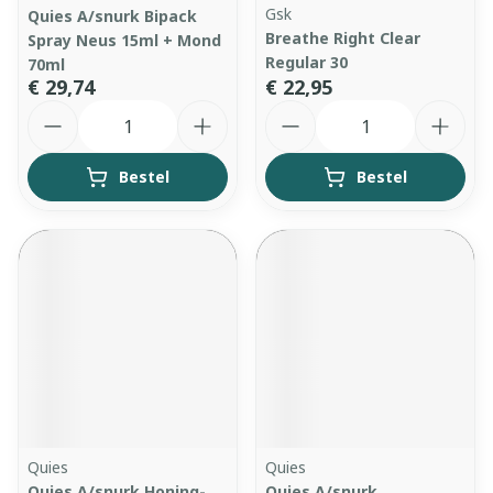
Gsk
Quies A/snurk Bipack
Breathe Right Clear
Spray Neus 15ml + Mond
Regular 30
70ml
€ 29,74
€ 22,95
Aantal
Aantal
Bestel
Bestel
Quies
Quies
Quies A/snurk Honing-
Quies A/snurk