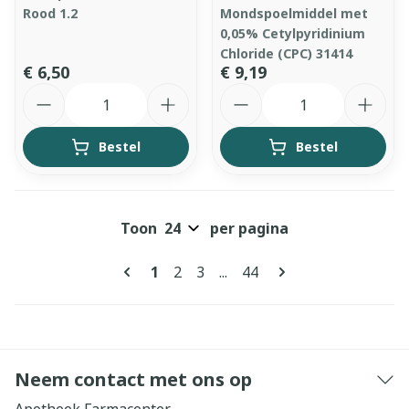
Rood 1.2
Mondspoelmiddel met
0,05% Cetylpyridinium
Chloride (CPC) 31414
€ 6,50
€ 9,19
Aantal
Aantal
Bestel
Bestel
Toon
per pagina
Pagina's
U lees momenteel pagina
Pagina
Pagina
Pagina
1
2
3
...
44
Neem contact met ons op