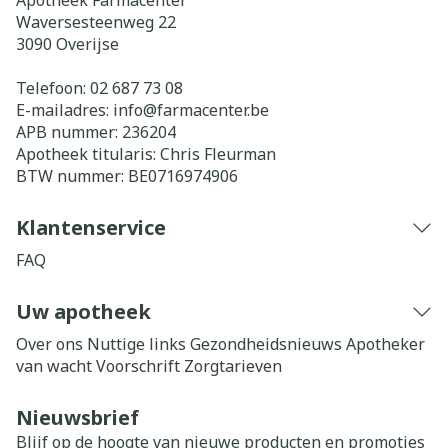
Apotheek Farmacenter
Waversesteenweg 22
3090
Overijse
Telefoon:
02 687 73 08
E-mailadres:
info@
farmacenter.be
APB nummer:
236204
Apotheek titularis:
Chris Fleurman
BTW nummer:
BE0716974906
Klantenservice
FAQ
Uw apotheek
Over ons
Nuttige links
Gezondheidsnieuws
Apotheker
van wacht
Voorschrift
Zorgtarieven
Nieuwsbrief
Blijf op de hoogte van nieuwe producten en promoties