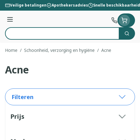
Ga naar de inhoud
Veilige betalingen
Apothekersadvies
Snelle beschikbaarheid
Menu
Zoek
Product, merk, categorie...
Home
/
Schoonheid, verzorging en hygiëne
/
Acne
Acne
Filteren
Doorgaan naar productlijst
Prijs
filter