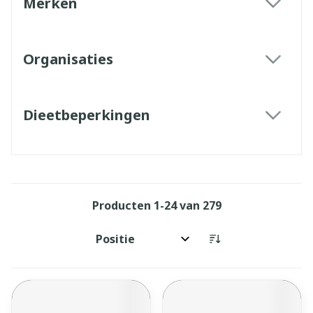
Merken
filter
Organisaties
filter
Dieetbeperkingen
filter
Producten
1
-
24
van
279
Sorteer op: