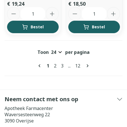
€ 19,24
€ 18,50
Aantal
Aantal
Bestel
Bestel
Toon
per pagina
Pagina's
U lees momenteel pagina
Pagina
Pagina
Pagina
1
2
3
...
12
Neem contact met ons op
Apotheek Farmacenter
Waversesteenweg 22
3090
Overijse