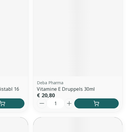
erende
Parfums en
geurproducten
Deba Pharma
istabl 16
Vitamine E Druppels 30ml
€ 20,80
CBD
Aantal