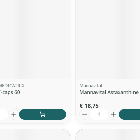
MEDICATRIX
Mannavital
V-caps 60
Mannavital Astaxanthine 
€ 18,75
Aantal