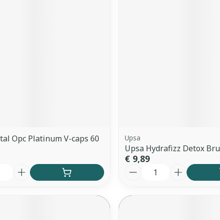
ddelen
Haar
orging
Supplementen
Insectenw
middelen
n
Mondmaskers
issen
 -
uid
d
al Opc Platinum V-caps 60
Upsa
Upsa Hydrafizz Detox Bru
€ 9,89
Zelfbruiner
Scheren
Aantal