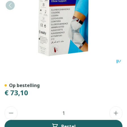
Actimove Epimotion S
Op bestelling
€ 73,10
Aantal
Bestel