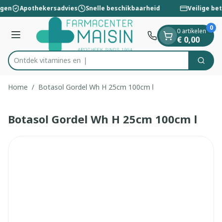
Dia 1 van 1
Ga naar de inhoud
ngen
Apothekersadvies
Snelle beschikbaarheid
Veilige bet
0
0 artikelen
Menu
€ 0,00
Ontdek vitam
Zoek
Product, merk, categorie...
Home
/
Botasol Gordel Wh H 25cm 100cm l
Botasol Gordel Wh H 25cm 100cm l