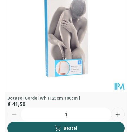
Hoeveelheid
Stuk
Verpakking
Kamertemperatuur (15°C -
Behoud
25°C)
Botasol Gordel Wh H 25cm 100cm l
€ 41,50
Aantal
Bestel