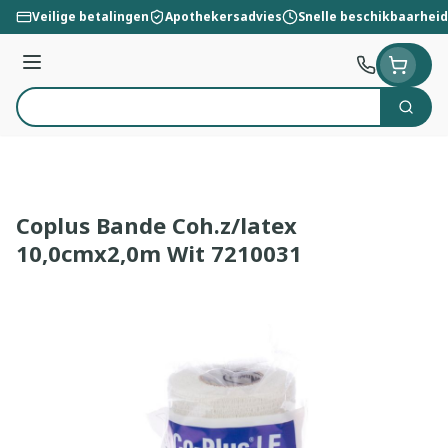
Ga naar de inhoud
Veilige betalingen
Apothekersadvies
Snelle beschikbaarheid
Menu
Zoek
Product, merk, categorie...
Coplus Bande Coh.z/latex
10,0cmx2,0m Wit 7210031