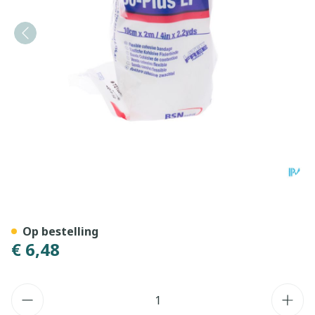
Coplus Bande Coh.z/latex 
Op bestelling
€ 6,48
Aantal