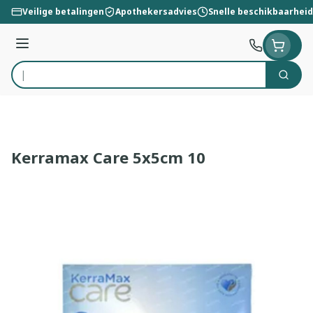
Ga naar de inhoud
Veilige betalingen
Apothekersadvies
Snelle beschikbaarheid
Menu
Zoek
Product, merk, categorie...
Kerramax Care 5x5cm 10