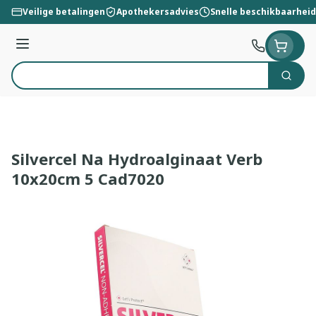
Ga naar de inhoud
Veilige betalingen
Apothekersadvies
Snelle beschikbaarheid
Menu
Zoek
Product, merk, categorie...
Silvercel Na Hydroalginaat Verb
10x20cm 5 Cad7020