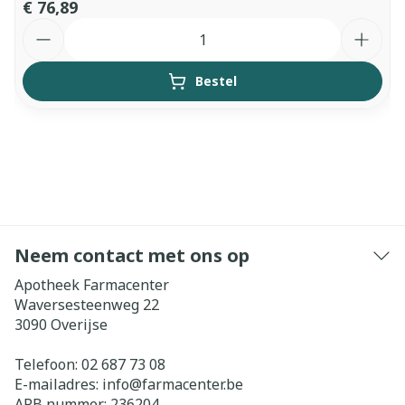
€ 76,89
Aantal
Bestel
Neem contact met ons op
Apotheek Farmacenter
Waversesteenweg 22
3090
Overijse
Telefoon:
02 687 73 08
E-mailadres:
info@
farmacenter.be
APB nummer:
236204