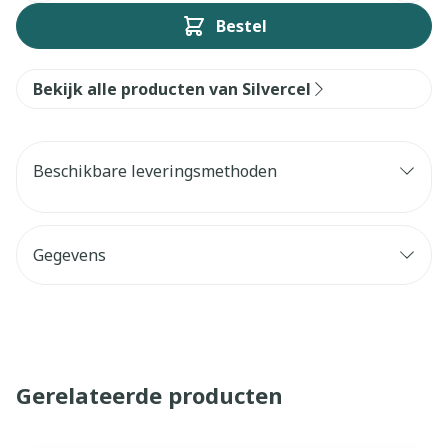
Bestel
Bekijk alle producten van Silvercel
Beschikbare leveringsmethoden
Gegevens
Gerelateerde producten
Navigeren door de elementen van de carrousel is mogelijk 
Druk om carrousel over te slaan
Druk op om naar carrouselnavigatie te gaan