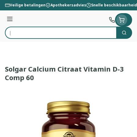
Ga naar de inhoud
Veilige betalingen
Apothekersadvies
Snelle beschikbaarheid
Menu
Zoek
Product, merk, categorie...
Solgar Calcium Citraat Vitamin D-3
Comp 60