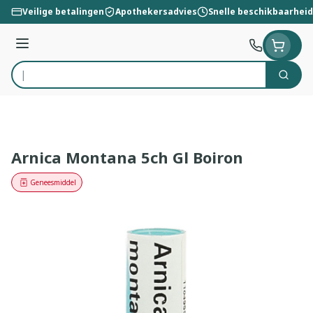
Ga naar de inhoud
Veilige betalingen
Apothekersadvies
Snelle beschikbaarheid
Menu
Zoek
Product, merk, categorie...
Arnica Montana 5ch Gl Boiron
Geneesmiddel