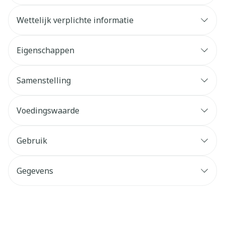
Wettelijk verplichte informatie
Eigenschappen
Samenstelling
Voedingswaarde
Gebruik
Collageenpeptiden
5 g
40 mg
Gegevens
Vitamine C
(50% RI)
CNK
4878393
2,5 mg
Zink
Organisaties
Ceres Pharma
(50% RI)