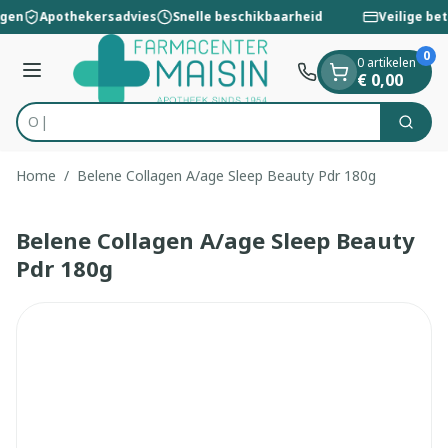
Dia 1 van 1
Ga naar de inhoud
ngen
Apothekersadvies
Snelle beschikbaarheid
Veilige bet
0
0 artikelen
Menu
€ 0,00
Op zo
Zoek
Product, merk, categorie...
Home
/
Belene Collagen A/age Sleep Beauty Pdr 180g
Belene Collagen A/age Sleep Beauty
Pdr 180g