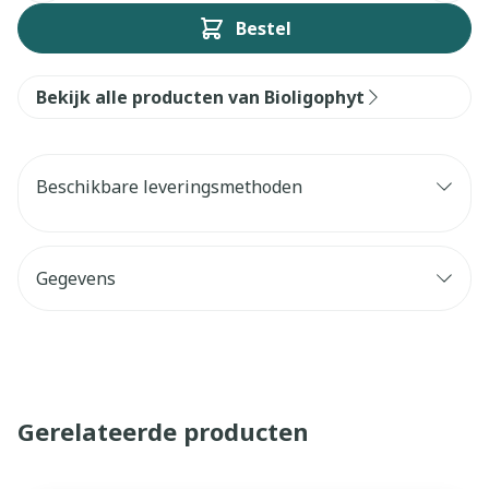
Bestel
Bekijk alle producten van Bioligophyt
Beschikbare leveringsmethoden
Gegevens
Gerelateerde producten
Navigeren door de elementen van de carrousel is mogelijk 
Druk om carrousel over te slaan
Druk op om naar carrouselnavigatie te gaan