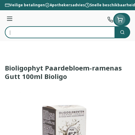
Ga naar de inhoud
Veilige betalingen
Apothekersadvies
Snelle beschikbaarheid
Menu
Zoek
Product, merk, categorie...
Bioligophyt Paardebloem-ramenas
Gutt 100ml Bioligo