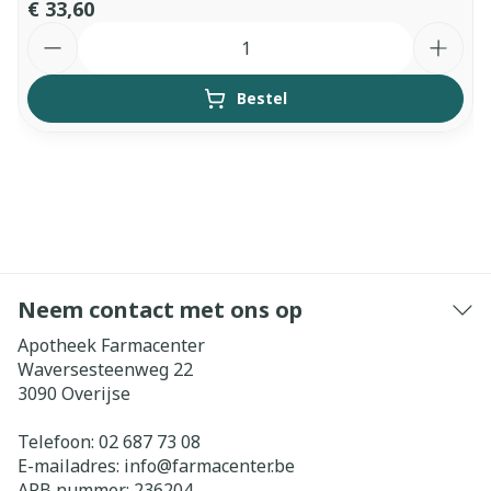
€ 33,60
Aantal
Bestel
Neem contact met ons op
Apotheek Farmacenter
Waversesteenweg 22
3090
Overijse
Telefoon:
02 687 73 08
E-mailadres:
info@
farmacenter.be
APB nummer:
236204