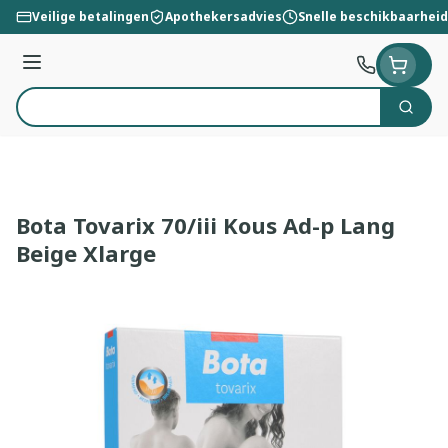
Ga naar de inhoud
Veilige betalingen
Apothekersadvies
Snelle beschikbaarheid
Menu
Zoek
Product, merk, categorie...
Bota Tovarix 70/iii Kous Ad-p Lang
Beige Xlarge