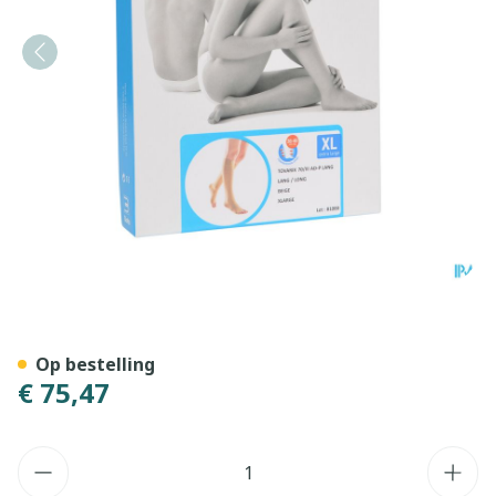
Bota Tovarix 70/iii Kous Ad
Op bestelling
€ 75,47
Aantal