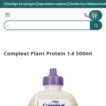
Ga naar de inhoud
Veilige betalingen
Apothekersadvies
Snelle beschikbaarheid
Menu
Zoek
Product, merk, categorie...
Compleat Plant Protein 1.6 500ml