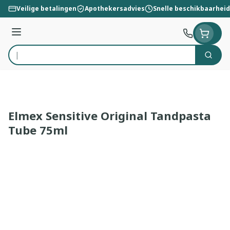
Ga naar de inhoud
Veilige betalingen
Apothekersadvies
Snelle beschikbaarheid
Menu
Zoek
Product, merk, categorie...
Elmex Sensitive Original Tandpasta
Tube 75ml