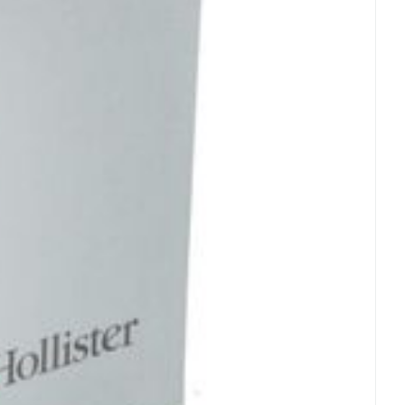
et
geneesmiddelen
erende
Parfums en
geurproducten
CBD