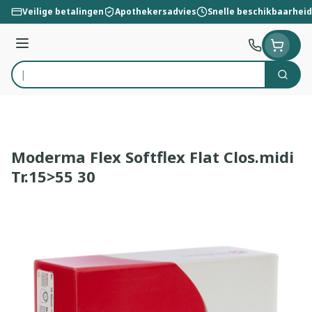
Ga naar de inhoud
Veilige betalingen
Apothekersadvies
Snelle beschikbaarheid
Menu
Zoek
Product, merk, categorie...
Moderma Flex Softflex Flat Clos.midi
Tr.15>55 30