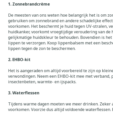
Toon meer
Toon meer
Toon meer
1. Zonnebrandcrème
Vitaliteit 50+
Toon submenu voor Vitaliteit
De meesten van ons weten hoe belangrijk het is om z
Thuiszorg
Nagels en ho
gebruiken om zonnebrand en andere schadelijke effect
Mond
Huid
Plantaardige 
Natuur geneeskunde
voorkomen. Het beschermt je huid tegen UV-stralen, ver
Batterijen
Toon submenu voor Natuur g
huidkanker, voorkomt vroegtijdige veroudering van de 
Droge mond
Ontsmetten e
Toebehoren
Spijsverterin
Thuiszorg en EHBO
gelijkmatige huidskleur te behouden. Bovendien is het
desinfecteren
Elektrische ta
Toon submenu voor Thuiszor
lippen te verzorgen. Koop lippenbalsem met een besch
Steriel materi
Schimmels
lippen tegen de zon te beschermen.
Interdentaal - 
Dieren en insecten
Vacht, huid o
Koortsblaasjes 
Toon submenu voor Dieren en
Kunstgebit
2. EHBO-kit
Jeuk
Geneesmiddelen
Toon meer
Toon submenu voor Geneesmi
Het is aangeraden om altijd voorbereid te zijn op klein
verwondingen. Neem een EHBO-kit mee met verband, plei
insectenbeten, warmte- en ijspacks.
Voeten en be
Aerosoltherap
zuurstof
3. Waterflessen
Zware benen
Droge voeten, 
Aerosol toeste
kloven
Tabletten
Tijdens warme dagen moeten we meer drinken. Zeker al
voorkomen. Voorzie dus altijd voldoende waterflessen. 
Aerosol access
Blaren
Creme, gel en 