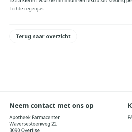
Extra kleren: voorzie minimum een extra set kleding 
Lichte regenjas.
Diergeneesmi
Gezichtsverz
Pillendozen e
Pigmentstoorn
accessoires
Gevoelige huid
Terug naar overzicht
geïrriteerde h
Gemengde hui
Doffe huid
Toon meer
Snurken
Neem contact met ons op
K
Apotheek Farmacenter
F
Waversesteenweg 22
3090
Overijse