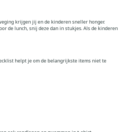
Bed
ing zon
Doorliggen - decubitis
ging krijgen jij en de kinderen sneller honger.
Toon meer
gie
Urinewegen
r de lunch, snij deze dan in stukjes. Als de kinderen
eid,
Stoppen met roken
n stress
it en intieme
Gezichtsreiniging -
ontschminken
en
Instrumenten
klist helpt je om de belangrijkste items niet te
 -
en
Reinigingsmelk, - crème, -
sche
Anti tumor middelen
ie
olie en gel
ijn
Tonic - lotion
Anesthesie
zorging
Micellair water
Specifiek voor de ogen
hie
Diverse
Toon meer
et
geneesmiddelen