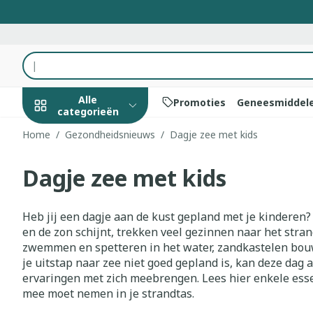
Ga naar de inhoud
Product, merk, categorie...
Alle
Promoties
Geneesmiddel
categorieën
Home
/
Gezondheidsnieuws
/
Dagje zee met kids
Promoties
Dagje zee met kids
Schoonheid,
Haar en Hoof
Afslanken
Zwangerscha
Geheugen
Aromatherap
Lenzen en bri
Insecten
Maag darm st
verzorging en
hygiëne
Kammen - ont
Maaltijdverva
Zwangerschaps
Verstuiver
Lensproducte
Verzorging in
Maagzuur
Toon submenu voor Schoonhei
Heb jij een dagje aan de kust gepland met je kinderen?
Seksualiteit
Beschadigd ha
Eetlustremme
Borstvoeding
Essentiële oli
Brillen
Anti insecten
Lever, galblaas
en de zon schijnt, trekken veel gezinnen naar het strand.
Dieet, voeding en
hoofdirritatie
pancreas
zwemmen en spetteren in het water, zandkastelen bou
Platte buik
Lichaamsverzo
Complex - com
Teken tang of 
vitamines
Toon submenu voor Dieet, vo
je uitstap naar zee niet goed gepland is, kan deze dag 
Styling - spray
Braken
Vetverbrander
Vitamines en
Zware benen
ervaringen met zich meebrengen. Lees hier enkele esse
Zwangerschap en
Verzorging
supplementen
Laxeermiddel
mee moet nemen in je strandtas.
Toon meer
kinderen
Oligo-elemen
Honden
Toon submenu voor Zwangers