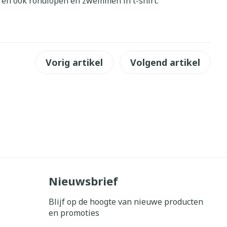
ren ook rondlopen en zwemmen in t-shirt.
erende
Parfums en
geurproducten
Vorig artikel
Volgend artikel
CBD
Nieuwsbrief
Blijf op de hoogte van nieuwe producten
en promoties