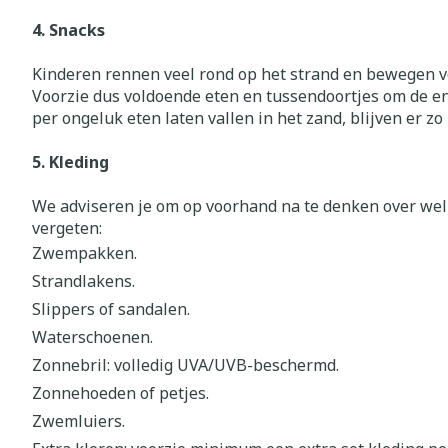
Zuurstof
4. Snacks
Eelt
Eksteroog - li
Kinderen rennen veel rond op het strand en bewegen vee
Ademhalingss
Voorzie dus voldoende eten en tussendoortjes om de ene
Toon meer
per ongeluk eten laten vallen in het zand, blijven er zo
Spieren en g
5. Kleding
Specifiek vo
Naalden en s
We adviseren je om op voorhand na te denken over welke
Lichaamsverzo
vergeten:
Infecties
Spuiten
Zwempakken.
Deodorant
Oplossing voor
Strandlakens.
Gezichtsverzo
Slippers of sandalen.
Naalden
Luizen
Waterschoenen.
Naalden voor 
Zonnebril: volledig UVA/UVB-beschermd.
- pennaalden
Diagnostica
Zonnehoeden of petjes.
Toon meer
Zwemluiers.