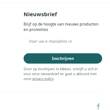
erende
Parfums en
Nieuwsbrief
geurproducten
Blijf op de hoogte van nieuwe producten
en promoties
E-mail adres
Inschrijven
Door op inschrijven te klikken, schrijft u zich in
voor onze nieuwsbrief en gaat u akkoord met
onze
privacy policy
.
CBD