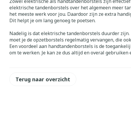
Zowel elektrische als handtandenborstels zijn effectie
elektrische tandenborstels over het algemeen meer ta
Zuurstof
Eelt
het meeste werk voor jou. Daardoor zijn ze extra hand
Eksteroog - li
Dit helpt je om lang genoeg te poetsen.
Ademhalingss
Toon meer
Nadelig is dat elektrische tandenborstels duurder zijn.
moet je de opzetborstels regelmatig vervangen, die oo
Spieren en g
Een voordeel aan handtandenborstels is de toegankelijk
om te werken. Je kan ze dus altijd en overal gebruiken 
Specifiek vo
Naalden en s
Lichaamsverzo
Infecties
Spuiten
Deodorant
Terug naar overzicht
Oplossing voor
Gezichtsverzo
Naalden
Luizen
Naalden voor 
- pennaalden
Diagnostica
Toon meer