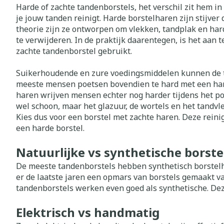
Toon meer
Toon meer
Toon meer
Harde of zachte tandenborstels, het verschil zit hem 
je jouw tanden reinigt. Harde borstelharen zijn stijver
Vitaliteit 50+
theorie zijn ze ontworpen om vlekken, tandplak en ha
Toon submenu voor Vitaliteit
Thuiszorg
Nagels en ho
te verwijderen. In de praktijk daarentegen, is het aan 
Mond
Huid
Plantaardige 
Natuur geneeskunde
zachte tandenborstel gebruikt.
Batterijen
Toon submenu voor Natuur g
Droge mond
Ontsmetten e
Toebehoren
Spijsverterin
Suikerhoudende en zure voedingsmiddelen kunnen de 
Thuiszorg en EHBO
desinfecteren
Elektrische ta
meeste mensen poetsen bovendien te hard met een ha
Toon submenu voor Thuiszor
Steriel materi
Schimmels
haren wrijven mensen echter nog harder tijdens het p
Interdentaal - 
Dieren en insecten
Vacht, huid o
wel schoon, maar het glazuur, de wortels en het tandv
Koortsblaasjes 
Toon submenu voor Dieren en
Kunstgebit
Kies dus voor een borstel met zachte haren. Deze reinig
Jeuk
een harde borstel.
Geneesmiddelen
Toon meer
Toon submenu voor Geneesmi
Natuurlijke vs synthetische borst
De meeste tandenborstels hebben synthetisch borstelhaa
Voeten en be
Aerosoltherap
er de laatste jaren een opmars van borstels gemaakt va
zuurstof
Zware benen
tandenborstels werken even goed als synthetische. Deze
Droge voeten, 
Aerosol toeste
kloven
Tabletten
Elektrisch vs handmatig
Aerosol access
Blaren
Creme, gel en 