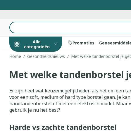
Ga naar de inhoud
Product, merk, categorie...
Alle
Promoties
Geneesmiddel
categorieën
Home
/
Gezondheidsnieuws
/
Met welke tandenborstel je ge
Promoties
Met welke tandenborstel j
Schoonheid,
Haar en Hoof
Afslanken
Zwangerscha
Geheugen
Aromatherap
Lenzen en bri
Insecten
Maag darm st
verzorging en
hygiëne
Kammen - ont
Maaltijdverva
Zwangerschaps
Verstuiver
Lensproducte
Verzorging in
Maagzuur
Toon submenu voor Schoonhei
Er zijn heel wat keuzemogelijkheden als het om een tan
Seksualiteit
Beschadigd ha
Eetlustremme
Borstvoeding
Essentiële oli
Brillen
Anti insecten
Lever, galblaas
voor een soft, medium of hard type borstel gaan. Je ka
Dieet, voeding en
hoofdirritatie
pancreas
handtandenborstel of met een elektrisch model. Maar 
Platte buik
Lichaamsverzo
Complex - com
Teken tang of 
vitamines
Toon submenu voor Dieet, vo
gebruik je nu het best?
Styling - spray
Braken
Vetverbrander
Vitamines en
Zware benen
Zwangerschap en
Verzorging
supplementen
Laxeermiddel
Toon meer
Harde vs zachte tandenborstel
kinderen
Oligo-elemen
Honden
Toon submenu voor Zwangers