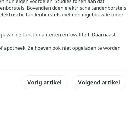
ben hun eigen voordelen. Studies tonen aan dat
Bed
enborstels. Bovendien doen elektrische tandenborstels
ing zon
Doorliggen - decubitis
 elektrische tandenborstels met een ingebouwde timer.
Toon meer
gie
Urinewegen
ijk van de functionaliteiten en kwaliteit. Daarnaast
eid,
Stoppen met roken
 of apotheek. Ze hoeven ook niet opgeladen te worden
n stress
it en intieme
Gezichtsreiniging -
ontschminken
en
Instrumenten
 -
en
Reinigingsmelk, - crème, -
sche
Anti tumor middelen
ie
olie en gel
Vorig artikel
Volgend artikel
ijn
Tonic - lotion
Anesthesie
zorging
Micellair water
Specifiek voor de ogen
hie
Diverse
Toon meer
et
geneesmiddelen