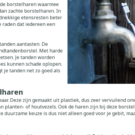
Toon meer
Toon meer
in de borstelharen waarmee
warmtethe
 dan zachte borstelharen. In
rdnekkige etensresten beter
 50+ categorie
Wondzorg
EHBO
even
Spieren en gewrichten
Gemoed en
te raden dat iedereen een
Neus
Ogen
Ogen
Neus
olie
Homeopathie
Vilt
Podologie
eneeskunde categorie
n
Spray
Ooginfecties
Oogspoelin
Tabletten
Handschoenen
Cold - Hot t
g
Oren
Ogen
tanden aantasten. De
ndenborstels
Anti allergische en anti
Oogdruppe
warm/koud
Neussprays
ndtandenborstel. Met harde
g en EHBO categorie
aal
Wondhelend
inflammatoire middelen
oetsen. Je tanden worden
flos
Creme - gel
Verbanddo
Brandwonden
f pluimen
Accessoires
lees kunnen schade oplopen.
- antiviraal
Ontzwellende middelen
 insecten categorie
Droge ogen
Medische h
t je tanden net zo goed als
Toon meer
Glaucoom
Toon meer
ddelen categorie
Toon meer
elharen
r. Deze zijn gemaakt uit plastiek, dus zeer vervuilend omd
nen
ie en
Nagels
Diabetes
Zonnebesc
Stoma
n planten- of houtvezels. Ook de haren zijn bij deze borste
Hart- en bloedvaten
Bloedverdu
 duurzame keuze is dus niet alleen goed voor je gebit, maa
eelt en
Nagellak
Bloedglucosemeter
Aftersun
Stomazakje
stolling
llen
Kalk- en schimmelnagels
Teststrips en naalden
Lippen
Stomaplaat
oires
spray