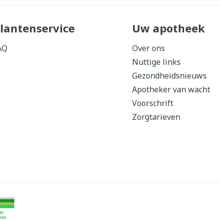
ddelen
Haar
orging
Supplementen
Insectenw
lantenservice
Uw apotheek
middelen
n
Mondmaskers
issen
AQ
Over ons
 -
Nuttige links
uid
Gezondheidsnieuws
d
Apotheker van wacht
Voorschrift
Zorgtarieven
Zelfbruiner
Scheren