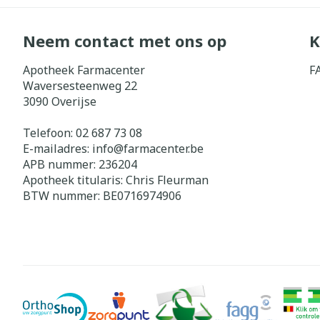
Diergeneesmi
Gezichtsverz
Neem contact met ons op
K
Pillendozen e
Pigmentstoorn
Apotheek Farmacenter
F
accessoires
Gevoelige huid
Waversesteenweg 22
geïrriteerde h
3090
Overijse
Gemengde hui
Telefoon:
02 687 73 08
Doffe huid
E-mailadres:
info@
farmacenter.be
APB nummer:
236204
Toon meer
Apotheek titularis:
Chris Fleurman
BTW nummer:
BE0716974906
Snurken