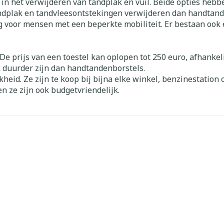
f in het verwijderen van tandplak en vuil. Beide opties heb
Nagelbijten
Overige diabetes
Zonnebank
Accessoires
ndplak en tandvleesontstekingen verwijderen dan handtand
producten
Nagelversterkend
Voorbereid
ig voor mensen met een beperkte mobiliteit. Er bestaan ook
kdoorn
Naalden voor
Toon meer
Toon meer
telsel
Hormonaal stelsel
Gynaecolo
insulinespuiten
 De prijs van een toestel kan oplopen tot 250 euro, afhankel
Toon meer
k duurder zijn dan handtandenborstels.
ewrichten
Zenuwstelsel
Slapeloosh
heid. Ze zijn te koop bij bijna elke winkel, benzinestation
spanning e
en ze zijn ook budgetvriendelijk.
or mannen
Make-up
Seksualite
hygiene
puiten
Sondes, baxters en
Bandages 
rging
Make-up penselen en
catheters
Orthopedie
Condooms 
Immuniteit
orthopedi
Allergie
gebruiksvoorwerpen
verbanden
Sondes
anticoncept
 injectie
Eyeliner - oogpotlood
rging
Accessoires voor sondes
Intiem welz
Buik
Mascara
Acne
Oor
Baxters
Intieme ver
Arm
insulinepen
Oogschaduw
Catheters
Massage
Elleboog
Toon meer
Afslanken
Homeopat
Toon meer
Enkel en vo
Toon meer