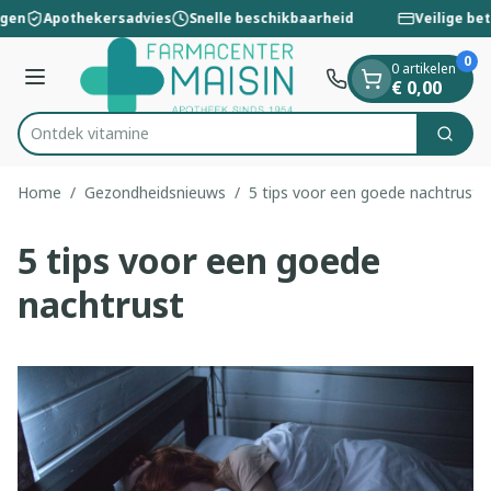
Dia 1 van 1
Ga naar de inhoud
ngen
Apothekersadvies
Snelle beschikbaarheid
Veilige bet
0
0 artikelen
Menu
€ 0,00
Ontd
Zoek
Product, merk, categorie...
Home
/
Gezondheidsnieuws
/
5 tips voor een goede nachtrust
5 tips voor een goede
nachtrust