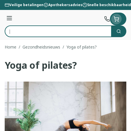
Ga naar de inhoud
Veilige betalingen
Apothekersadvies
Snelle beschikbaarheid
Menu
Zoek
Product, merk, categorie...
Home
/
Gezondheidsnieuws
/
Yoga of pilates?
Yoga of pilates?