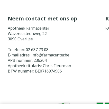
Neem contact met ons op
K
Apotheek Farmacenter
F
Waversesteenweg 22
3090
Overijse
Telefoon:
02 687 73 08
E-mailadres:
info@
farmacenter.be
APB nummer:
236204
Apotheek titularis:
Chris Fleurman
BTW nummer:
BE0716974906