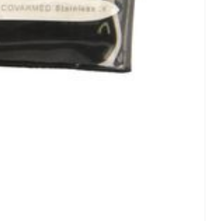
et
geneesmiddelen
erende
Parfums en
geurproducten
CBD