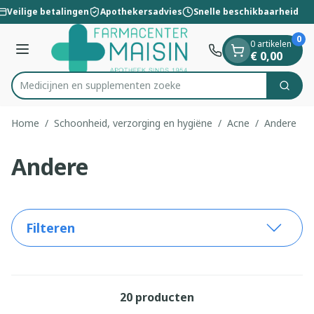
Dia 1 van 1
Ga naar de inhoud
Veilige betalingen
Apothekersadvies
Snelle beschikbaarheid
0
0 artikelen
Menu
€ 0,00
Medicijnen en supp
Zoek
Product, merk, categorie...
Home
/
Schoonheid, verzorging en hygiëne
/
Acne
/
Andere
Andere
Filteren
20
producten