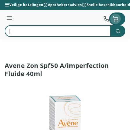
Ga naar de inhoud
Veilige betalingen
Apothekersadvies
Snelle beschikbaarheid
Menu
Zoek
Product, merk, categorie...
Avene Zon Spf50 A/imperfection
Fluide 40ml