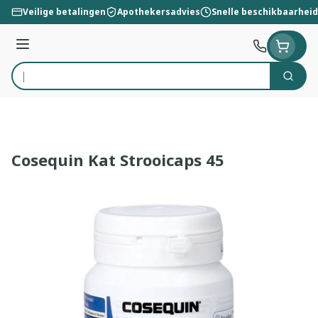
Ga naar de inhoud
Veilige betalingen
Apothekersadvies
Snelle beschikbaarheid
Menu
Zoek
Product, merk, categorie...
Cosequin Kat Strooicaps 45