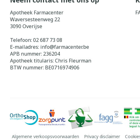
Apotheek Farmacenter
F
Waversesteenweg 22
3090
Overijse
Telefoon:
02 687 73 08
E-mailadres:
info@
farmacenter.be
APB nummer:
236204
Apotheek titularis:
Chris Fleurman
BTW nummer:
BE0716974906
Algemene verkoopsvoorwaarden
Privacy disclaimer
Cookie