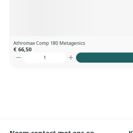
Athromax Comp 180 Metagenics
€ 66,50
Aantal
Neem contact met ons op
K