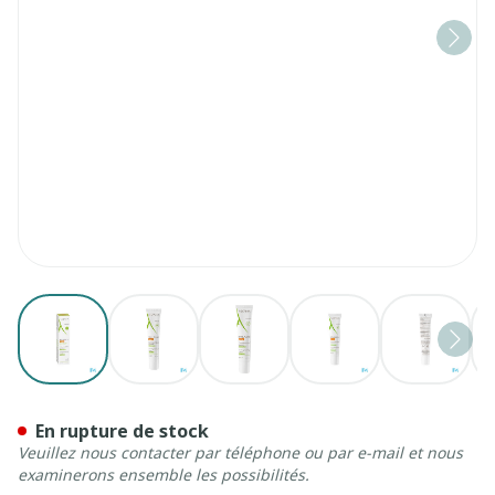
View larger image
View larger image
View larger image
View larger image
View la
Aderma Epitheliale Ah Ultr
En rupture de stock
Veuillez nous contacter par téléphone ou par e-mail et nous
examinerons ensemble les possibilités.