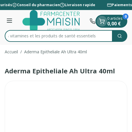
Diapositive 1 de 1
Aller au contenu
urisés
Conseil du pharmacien
Livraison rapide
Paiements 
0
0 articles
Menu
0,00 €
 les vitamines et les produits de santé essentiels
Cherc
Rechercher
Accueil
/
Aderma Epitheliale Ah Ultra 40ml
Aderma Epitheliale Ah Ultra 40ml