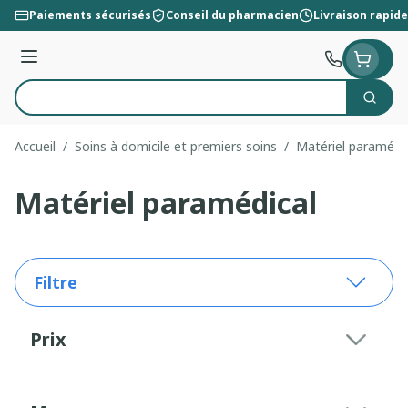
Aller au contenu
Paiements sécurisés
Conseil du pharmacien
Livraison rapide
Menu
Cherc
Rechercher
Accueil
/
Soins à domicile et premiers soins
/
Matériel paramédi
Matériel paramédical
Filtre
Passer à la liste des produits
Prix
filter