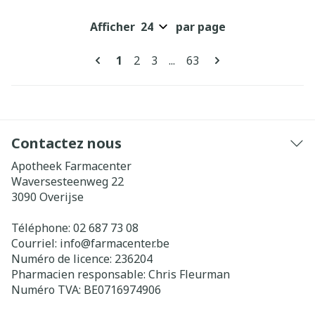
Afficher
par page
Pages
Vous lisez actuellement la page
Page
Page
Page
1
2
3
...
63
Contactez nous
Apotheek Farmacenter
Waversesteenweg 22
3090
Overijse
Téléphone:
02 687 73 08
Courriel:
info@
farmacenter.be
Numéro de licence:
236204
Pharmacien responsable:
Chris Fleurman
Numéro TVA:
BE0716974906