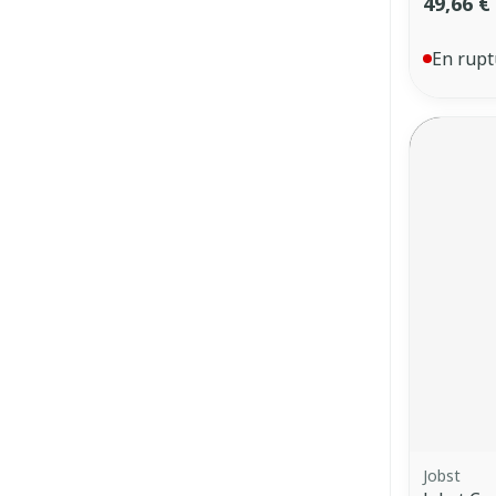
49,66 €
En rupt
Jobst