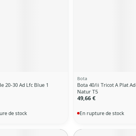
Ombres à paupières
Massage
Afficher plus
Cheveux
Afficher plu
ccessoires
Masques chirurgique
ge
Compléments
Répulsifs 
nutritionnels
mentation
- peau
Bota
le 20-30 Ad Lfc Blue 1
Bota 40/ii Tricot A Plat A
Natur T5
49,66 €
ure de stock
En rupture de stock
Autobronzants
Rasage