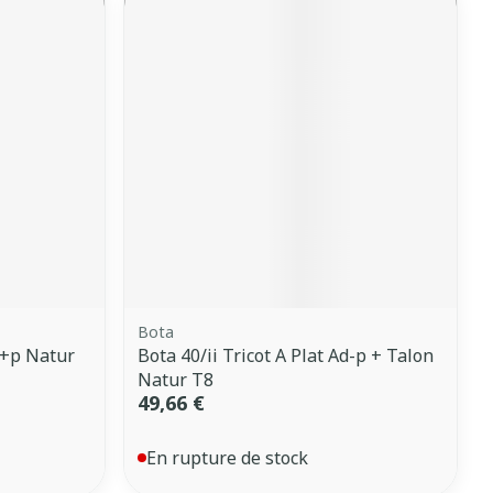
Bota
h+p Natur
Bota 40/ii Tricot A Plat Ad-p + Talon
Natur T8
49,66 €
En rupture de stock