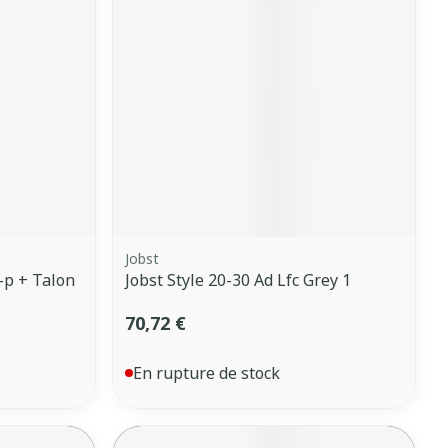
Yeux
s
Afficher plus
anti-insectes
Senteur
Jobst
d-p + Talon
Jobst Style 20-30 Ad Lfc Grey 1
70,72 €
En rupture de stock
CBD